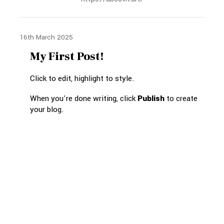
16th March 2025
My First Post!
Click to edit, highlight to style.
When you're done writing, click
Publish
to create
your blog.